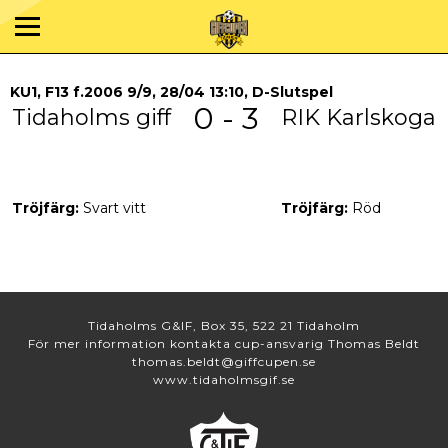
KU1, F13 f.2006 9/9, 28/04 13:10, D-Slutspel
0 - 3
Tidaholms giff
RIK Karlskoga
Tröjfärg:
Svart vitt
Tröjfärg:
Röd
Tidaholms G&IF, Box 35, 522 21 Tidaholm
För mer information kontakta cup-ansvarig Thomas Beldt
thomas.beldt@giffcupen.se
www.tidaholmsgif.se