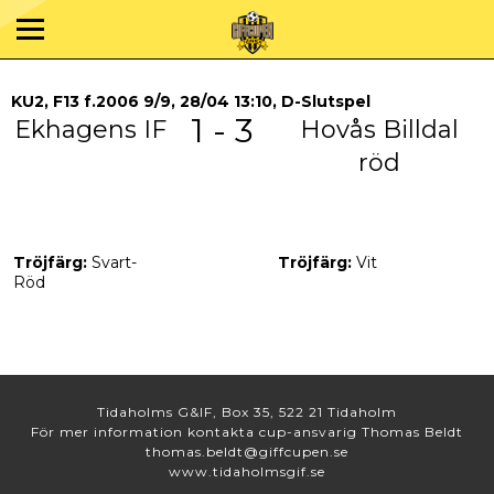
KU2, F13 f.2006 9/9, 28/04 13:10, D-Slutspel
1 - 3
Ekhagens IF
Hovås Billdal
röd
Tröjfärg:
Svart-
Tröjfärg:
Vit
Röd
Tidaholms G&IF, Box 35, 522 21 Tidaholm
För mer information kontakta cup-ansvarig Thomas Beldt
thomas.beldt@giffcupen.se
www.tidaholmsgif.se