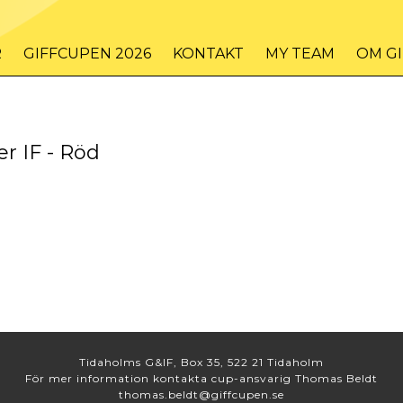
R
GIFFCUPEN 2026
KONTAKT
MY TEAM
OM G
r IF - Röd
Tidaholms G&IF, Box 35, 522 21 Tidaholm
För mer information kontakta cup-ansvarig Thomas Beldt
thomas.beldt@giffcupen.se