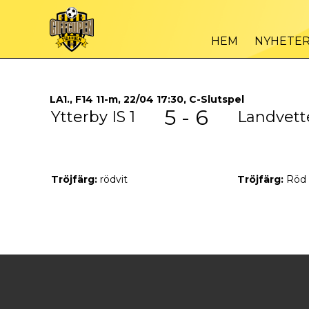
HEM
NYHETE
LA1., F14 11-m, 22/04 17:30, C-Slutspel
5 - 6
Ytterby IS 1
Landvette
Tröjfärg:
rödvit
Tröjfärg:
Röd