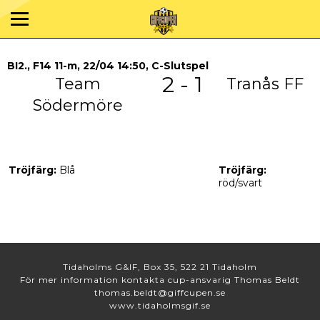
BI2., F14 11-m, 22/04 14:50, C-Slutspel
2 - 1
Team
Tranås FF
Södermöre
Tröjfärg:
Blå
Tröjfärg:
röd/svart
Tidaholms G&IF, Box 35, 522 21 Tidaholm
För mer information kontakta cup-ansvarig Thomas Beldt
thomas.beldt@giffcupen.se
www.tidaholmsgif.se