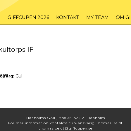
R
GIFFCUPEN 2026
KONTAKT
MY TEAM
OM G
kultorps IF
öjfärg:
Gul
Tidaholms G&IF, Box 35, 522 21 Tidaholm
För mer information kontakta cup-ansvarig Thomas Beldt
thomas.beldt@giffcupen.se