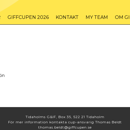
R
GIFFCUPEN 2026
KONTAKT
MY TEAM
OM G
ön
Tidaholms G&IF, Box 35, 522 21 Tidaholm
För mer information kontakta cup-ansvarig Thomas Beldt
thomas.beldt@giffcupen.se