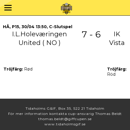
HÅ, P15, 30/04 13:50, C-Slutspel
7 - 6
I.L.Holeværingen
IK
United ( NO )
Vista
Tröjfärg:
Rød
Tröjfärg:
Röd
Tidaholms G&IF, Box 35, 522 21 Tidaholm
För mer information kontakta cup-ansvarig Thomas Beldt
thomas.beldt@giffcupen.se
www.tidaholmsgif.se