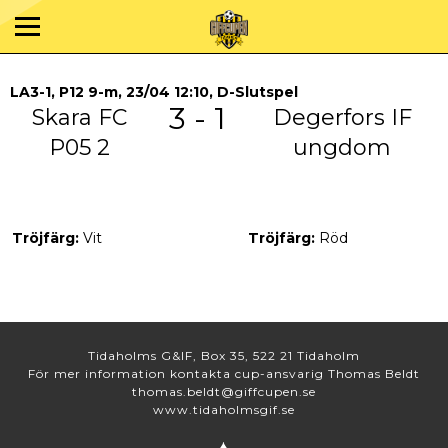
LA3-1, P12 9-m, 23/04 12:10, D-Slutspel
3 - 1
Skara FC
Degerfors IF
P05 2
ungdom
Tröjfärg:
Vit
Tröjfärg:
Röd
Tidaholms G&IF, Box 35, 522 21 Tidaholm
För mer information kontakta cup-ansvarig Thomas Beldt
thomas.beldt@giffcupen.se
www.tidaholmsgif.se