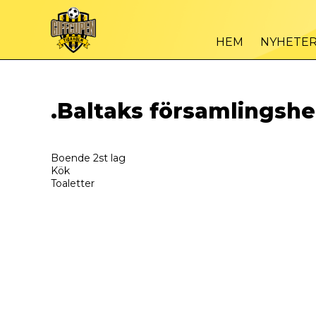
HEM
NYHETE
.Baltaks församlingsh
Boende 2st lag
Kök
Toaletter