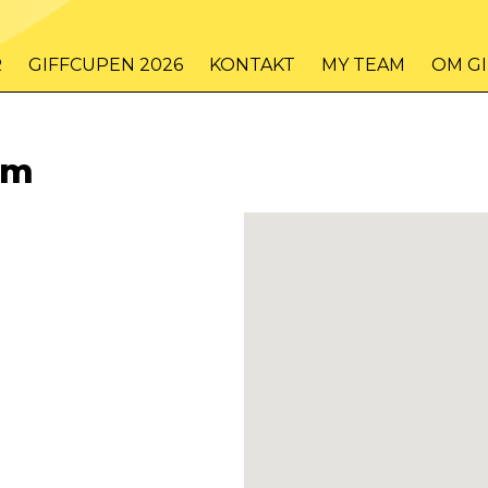
R
GIFFCUPEN 2026
KONTAKT
MY TEAM
OM G
em