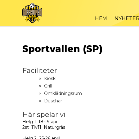
HEM
NYHETE
Sportvallen (SP)
Faciliteter
Kiosk
Grill
Omklädningsrum
Duschar
Här spelar vi
Helg 1 18-19 april
2st 11v11 Naturgräs
Helg 2 25-26 april