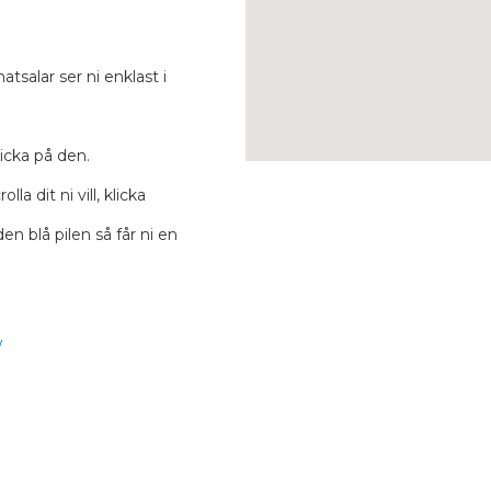
tsalar ser ni enklast i
icka på den.
la dit ni vill, klicka
n blå pilen så får ni en
/