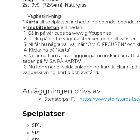
2st 9v9 (72x54m) Naturgräs
Vägbeskrivning
*
Karta
till spelplatser, incheckning boende, boende, ma
er
mobiltelefon
enl nedan.
1. Gå in på vår cupsida www.giffcupen.se
2. Klicka på de tre vågräta strecken uppe till vänster
3. Ni får nu några val, välj här "OM GIFFCUPEN" och kl
4. Klicka nu på "Karta"
5. Ni får nu fram alla anläggningar ni önskar bara att scrol
sedan på "VISA PÅ KARTA"
6. Nu kommer er valda anläggning fram,Klickar ni på de
vägbeskrivning, körtid och avstånd.
Anläggningen drivs av
Stenstorps IF,
https://www.stenstorpsif.se
Spelplatser
SP1.
SP2.