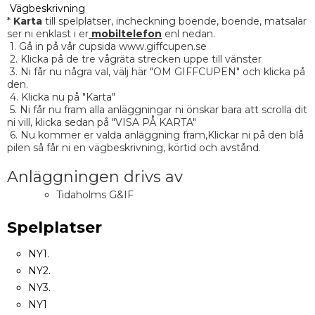
Vägbeskrivning
*
Karta
till spelplatser, incheckning boende, boende, matsalar
ser ni enklast i er
mobiltelefon
enl nedan.
1. Gå in på vår cupsida www.giffcupen.se
2. Klicka på de tre vågräta strecken uppe till vänster
3. Ni får nu några val, välj här "OM GIFFCUPEN" och klicka på
den.
4. Klicka nu på "Karta"
5. Ni får nu fram alla anläggningar ni önskar bara att scrolla dit
ni vill, klicka sedan på "VISA PÅ KARTA"
6. Nu kommer er valda anläggning fram,Klickar ni på den blå
pilen så får ni en vägbeskrivning, körtid och avstånd.
Anläggningen drivs av
Tidaholms G&IF
Spelplatser
NY1.
NY2.
NY3.
NY1