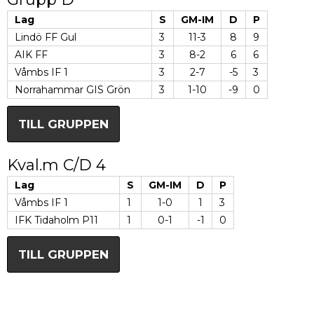
Lag
S
GM-IM
D
P
Lindö FF Gul
3
11-3
8
9
AIK FF
3
8-2
6
6
Våmbs IF 1
3
2-7
-5
3
Norrahammar GIS Grön
3
1-10
-9
0
TILL GRUPPEN
Kval.m C/D 4
Lag
S
GM-IM
D
P
Våmbs IF 1
1
1-0
1
3
IFK Tidaholm P11
1
0-1
-1
0
TILL GRUPPEN