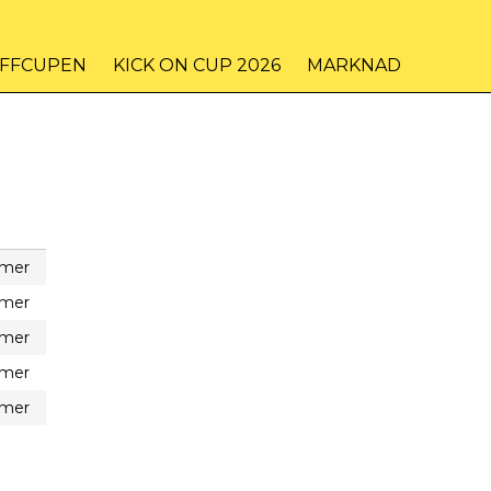
IFFCUPEN
KICK ON CUP 2026
MARKNAD
 mer
 mer
 mer
 mer
 mer