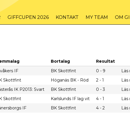
R
GIFFCUPEN 2026
KONTAKT
MY TEAM
OM G
emmalag
Bortalag
Resultat
våkers IF
BK Skottfint
0 - 9
Läs
K Skottfint
Höganäs BK - Röd
2 - 1
Läs
sterås IK P2013: Svart
BK Skottfint
0 - 3
Läs
K Skottfint
Karlslunds IF lag vit
4 - 1
Läs
änersborgs IF
BK Skottfint
4 - 2
Läs