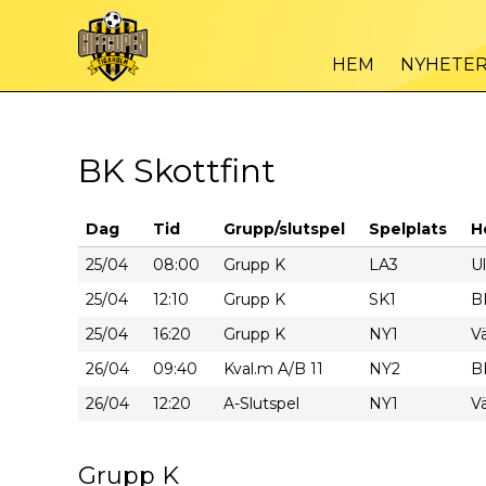
HEM
NYHETE
BK Skottfint
Dag
Tid
Grupp/slutspel
Spelplats
H
25/04
08:00
Grupp K
LA3
Ul
25/04
12:10
Grupp K
SK1
B
25/04
16:20
Grupp K
NY1
Vä
26/04
09:40
Kval.m A/B 11
NY2
B
26/04
12:20
A-Slutspel
NY1
V
Grupp K