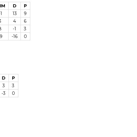
IM
D
P
1
13
9
3
4
6
8
-1
3
19
-16
0
D
P
3
3
-3
0