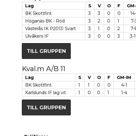
Lag
S
V
O
F
GM-
BK Skottfint
3
3
0
0
14-
Höganäs BK - Röd
3
2
0
1
7-
Västerås IK P2013: Svart
3
1
0
2
7-
Ulvåkers IF
3
0
0
3
3-
TILL GRUPPEN
Kval.m A/B 11
Lag
S
V
O
F
GM-IM
BK Skottfint
1
1
0
0
4-1
Karlslunds IF lag vit
1
0
0
1
1-4
TILL GRUPPEN