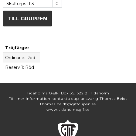
Skultorps If 3
0
TILL GRUPPEN
Tröjfärger
Ordinarie: Röd
Reserv 1: Röd
Tidaholms G&IF, Box 35, 522 21 Tidaholm
För mer information kontakta cup-ansvarig Thomas Beldt
thomas.beldt@giffcupen.se
www.tidaholmsgif.se