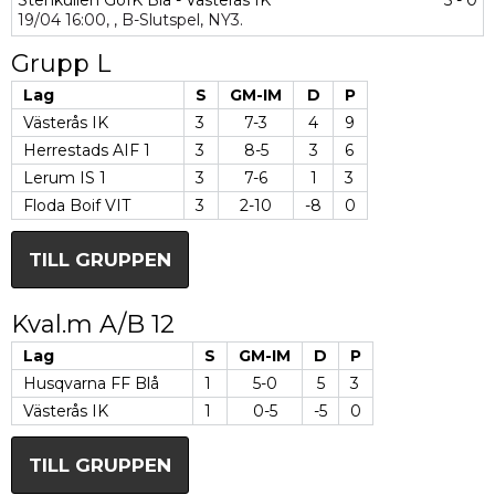
Stenkullen GoIK Blå - Västerås IK
5 - 0
19/04
16:00,
,
B-Slutspel,
NY3.
Grupp L
Lag
S
GM-IM
D
P
Västerås IK
3
7-3
4
9
Herrestads AIF 1
3
8-5
3
6
Lerum IS 1
3
7-6
1
3
Floda Boif VIT
3
2-10
-8
0
TILL GRUPPEN
Kval.m A/B 12
Lag
S
GM-IM
D
P
Husqvarna FF Blå
1
5-0
5
3
Västerås IK
1
0-5
-5
0
TILL GRUPPEN