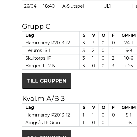
26/04
18:40
A-Slutspel
UL1
H
Grupp C
Lag
S
V
O
F
GM-IM
Hammarby P2013-12
3
3
0
0
24-1
Lerums IS 1
3
2
0
1
6-9
Skultorps IF
3
1
0
2
10-6
Borgen IL 2 N
3
0
0
3
1-25
TILL GRUPPEN
Kval.m A/B 3
Lag
S
V
O
F
GM-IM
Hammarby P2013-12
1
1
0
0
5-1
Alingsås IF Grön
1
0
0
1
1-5