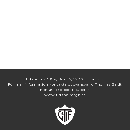
Tidaholms G&IF, Box 35, 522 21 Tidaholm
För mer information kontakta cup-ansvarig Thomas Beldt
thomas.beldt@giffcupen.se
www.tidaholmsgif.se