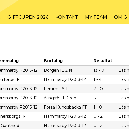
R
GIFFCUPEN 2026
KONTAKT
MY TEAM
OM G
emmalag
Bortalag
Resultat
ammarby P2013-12
Borgen IL 2 N
13 - 0
Läs 
ultorps IF
Hammarby P2013-12
1 - 4
Läs 
ammarby P2013-12
Lerums IS 1
7 - 0
Läs 
ammarby P2013-12
Alingsås IF Grön
5 - 1
Läs 
ammarby P2013-12
Forza Kungsbacka FF
1 - 0
Läs 
nersborgs IF
Hammarby P2013-12
0 - 2
Läs 
 Gauthiod
Hammarby P2013-12
0 - 2
Läs 