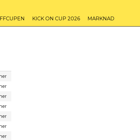
IFFCUPEN
KICK ON CUP 2026
MARKNAD
mer
mer
mer
mer
mer
mer
mer