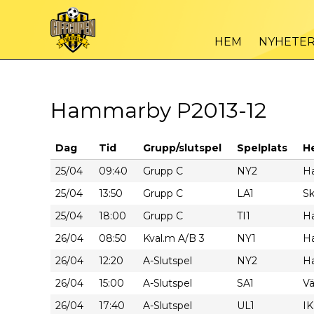
HEM
NYHETE
Hammarby P2013-12
Dag
Tid
Grupp/slutspel
Spelplats
H
25/04
09:40
Grupp C
NY2
H
25/04
13:50
Grupp C
LA1
Sk
25/04
18:00
Grupp C
TI1
H
26/04
08:50
Kval.m A/B 3
NY1
H
26/04
12:20
A-Slutspel
NY2
H
26/04
15:00
A-Slutspel
SA1
Vä
26/04
17:40
A-Slutspel
UL1
IK