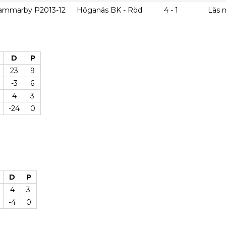
ammarby P2013-12
Höganäs BK - Röd
4 - 1
Läs 
D
P
23
9
-3
6
4
3
-24
0
D
P
4
3
-4
0