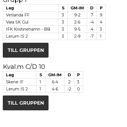
Lag
S
GM-IM
D
P
Vetlanda FF
3
9-2
7
9
Vara SK Gul
3
2-6
-4
4
IFK Kristinehamn - Blå
3
9-5
4
3
Lerum IS 2
3
2-9
-7
1
TILL GRUPPEN
Kval.m C/D 10
Lag
S
GM-IM
D
P
Skene IF
1
6-4
2
3
Lerum IS 2
1
4-6
-2
0
TILL GRUPPEN