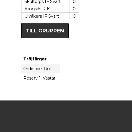
Skultorps IF Svart
0
Alingsås KIK 1
0
Ulvåkers IF Svart
0
TILL GRUPPEN
Tröjfärger
Ordinarie: Gul
Reserv 1: Västar