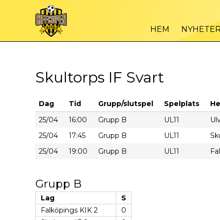
HEM
NYHETE
Skultorps IF Svart
Dag
Tid
Grupp/slutspel
Spelplats
H
25/04
16:00
Grupp B
UL11
Ul
25/04
17:45
Grupp B
UL11
Sk
25/04
19:00
Grupp B
UL11
Fa
Grupp B
Lag
S
Falköpings KIK 2
0