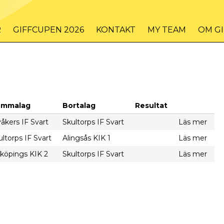
R
GIFFCUPEN 2026
KONTAKT
MY TEAM
OM G
emmalag
Bortalag
Resultat
våkers IF Svart
Skultorps IF Svart
Läs mer
ultorps IF Svart
Alingsås KIK 1
Läs mer
lköpings KIK 2
Skultorps IF Svart
Läs mer