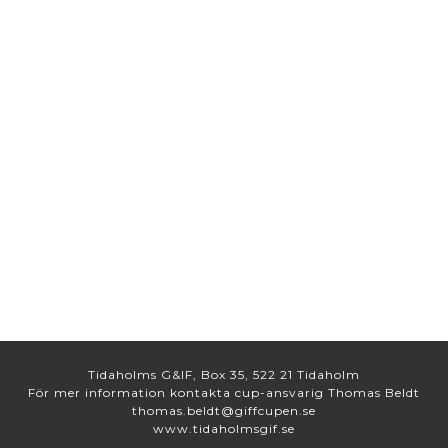
Tidaholms G&IF, Box 35, 522 21 Tidaholm
För mer information kontakta cup-ansvarig Thomas Beldt
thomas.beldt@giffcupen.se
www.tidaholmsgif.se