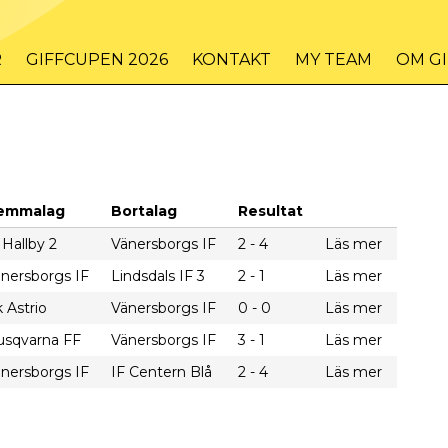
R
GIFFCUPEN 2026
KONTAKT
MY TEAM
OM G
emmalag
Bortalag
Resultat
 Hallby 2
Vänersborgs IF
2 - 4
Läs mer
nersborgs IF
Lindsdals IF 3
2 - 1
Läs mer
 Astrio
Vänersborgs IF
0 - 0
Läs mer
usqvarna FF
Vänersborgs IF
3 - 1
Läs mer
nersborgs IF
IF Centern Blå
2 - 4
Läs mer