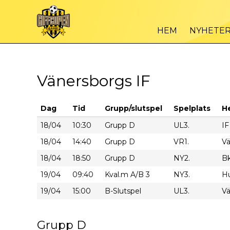
HEM
NYHETE
Vänersborgs IF
Dag
Tid
Grupp/slutspel
Spelplats
H
18/04
10:30
Grupp D
UL3.
IF
18/04
14:40
Grupp D
VR1.
Vä
18/04
18:50
Grupp D
NY2.
Bk
19/04
09:40
Kval.m A/B 3
NY3.
H
19/04
15:00
B-Slutspel
UL3.
Vä
Grupp D