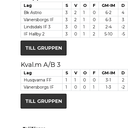
Lag
S
V
O
F
GM-IM
D
Bk Astrio
3
2
1
0
6-2
4
Vänersborgs IF
3
2
1
0
6-3
3
Lindsdals IF 3
3
0
1
2
2-4
-2
IF Hallby 2
3
0
1
2
5-10
-5
TILL GRUPPEN
Kval.m A/B 3
Lag
S
V
O
F
GM-IM
D
Husqvarna FF
1
1
0
0
3-1
2
Vänersborgs IF
1
0
0
1
1-3
-2
TILL GRUPPEN