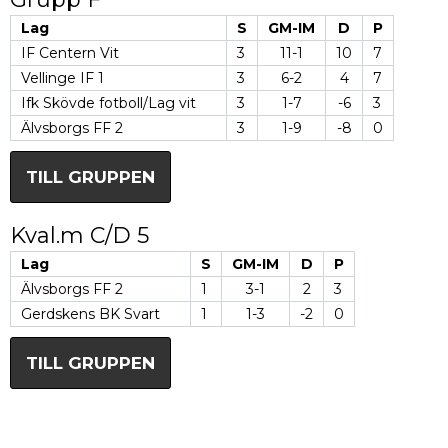
Lag
S
GM-IM
D
P
IF Centern Vit
3
11-1
10
7
Vellinge IF 1
3
6-2
4
7
Ifk Skövde fotboll/Lag vit
3
1-7
-6
3
Älvsborgs FF 2
3
1-9
-8
0
TILL GRUPPEN
Kval.m C/D 5
Lag
S
GM-IM
D
P
Älvsborgs FF 2
1
3-1
2
3
Gerdskens BK Svart
1
1-3
-2
0
TILL GRUPPEN