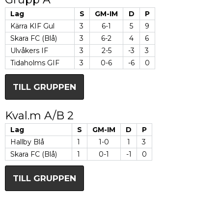
Lag
S
GM-IM
D
P
Kärra KIF Gul
3
6-1
5
9
Skara FC (Blå)
3
6-2
4
6
Ulvåkers IF
3
2-5
-3
3
Tidaholms GIF
3
0-6
-6
0
TILL GRUPPEN
Kval.m A/B 2
Lag
S
GM-IM
D
P
Hallby Blå
1
1-0
1
3
Skara FC (Blå)
1
0-1
-1
0
TILL GRUPPEN