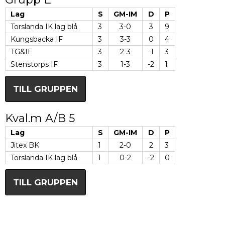
Lag
S
GM-IM
D
P
Torslanda IK lag blå
3
3-0
3
9
Kungsbacka IF
3
3-3
0
4
TG&IF
3
2-3
-1
3
Stenstorps IF
3
1-3
-2
1
TILL GRUPPEN
Kval.m A/B 5
Lag
S
GM-IM
D
P
Jitex BK
1
2-0
2
3
Torslanda IK lag blå
1
0-2
-2
0
TILL GRUPPEN