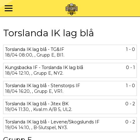
Torslanda IK lag blå
Torslanda IK lag blå - TG&IF
1 - 0
18/04
08:00,
,
Grupp E,
BI1.
Kungsbacka IF - Torslanda IK lag blå
0 - 1
18/04
12:10,
,
Grupp E,
NY2.
Torslanda IK lag blå - Stenstorps IF
1 - 0
18/04
16:20,
,
Grupp E,
VR1.
Torslanda IK lag blå - Jitex BK
0 - 2
19/04
11:30,
,
Kval.m A/B 5,
UL2.
Torslanda IK lag blå - Levene/Skogslunds IF
0 - 2
19/04
14:10,
,
B-Slutspel,
NY3.
Grupp E