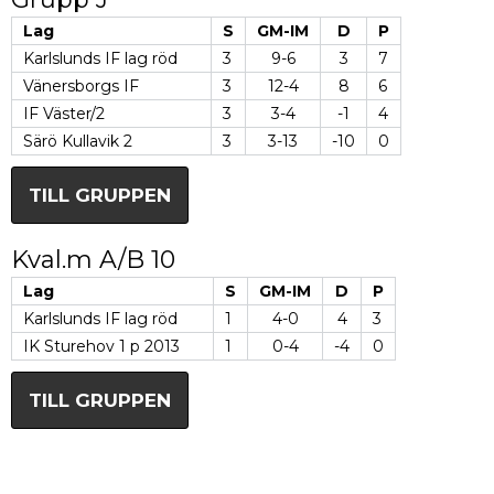
Lag
S
GM-IM
D
P
Karlslunds IF lag röd
3
9-6
3
7
Vänersborgs IF
3
12-4
8
6
IF Väster/2
3
3-4
-1
4
Särö Kullavik 2
3
3-13
-10
0
TILL GRUPPEN
Kval.m A/B 10
Lag
S
GM-IM
D
P
Karlslunds IF lag röd
1
4-0
4
3
IK Sturehov 1 p 2013
1
0-4
-4
0
TILL GRUPPEN