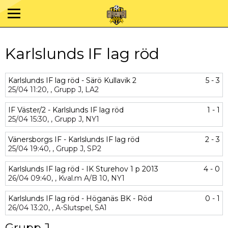
Karlslunds IF lag röd
Karlslunds IF lag röd - Särö Kullavik 2
5 - 3
25/04
11:20,
,
Grupp J,
LA2
IF Väster/2 - Karlslunds IF lag röd
1 - 1
25/04
15:30,
,
Grupp J,
NY1
Vänersborgs IF - Karlslunds IF lag röd
2 - 3
25/04
19:40,
,
Grupp J,
SP2
Karlslunds IF lag röd - IK Sturehov 1 p 2013
4 - 0
26/04
09:40,
,
Kval.m A/B 10,
NY1
Karlslunds IF lag röd - Höganäs BK - Röd
0 - 1
26/04
13:20,
,
A-Slutspel,
SA1
Grupp J