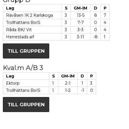
Lag
S
GM-IM
D
P
Rävåsen IK 2 Karlskoga
3
13-5
8
7
Trollhättans BoIS
3
7-7
0
4
Råda BK/ Vit
3
3-3
0
4
Herrestads aif
3
3-11
-8
1
TILL GRUPPEN
Kval.m A/B 3
Lag
S
GM-IM
D
P
Ektorp
1
2-1
1
3
Trollhättans BoIS
1
1-2
-1
0
TILL GRUPPEN