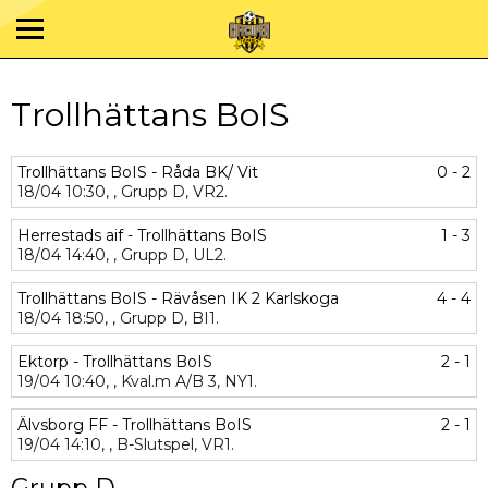
Trollhättans BoIS
Trollhättans BoIS - Råda BK/ Vit
0 - 2
18/04
10:30,
,
Grupp D,
VR2.
Herrestads aif - Trollhättans BoIS
1 - 3
18/04
14:40,
,
Grupp D,
UL2.
Trollhättans BoIS - Rävåsen IK 2 Karlskoga
4 - 4
18/04
18:50,
,
Grupp D,
BI1.
Ektorp - Trollhättans BoIS
2 - 1
19/04
10:40,
,
Kval.m A/B 3,
NY1.
Älvsborg FF - Trollhättans BoIS
2 - 1
19/04
14:10,
,
B-Slutspel,
VR1.
Grupp D