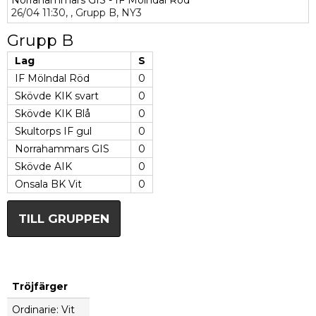
Norrahammars GIS - IF Mölndal Röd
26/04
11:30,
,
Grupp B,
NY3
Grupp B
Lag
S
IF Mölndal Röd
0
Skövde KIK svart
0
Skövde KIK Blå
0
Skultorps IF gul
0
Norrahammars GIS
0
Skövde AIK
0
Onsala BK Vit
0
TILL GRUPPEN
Tröjfärger
Ordinarie: Vit