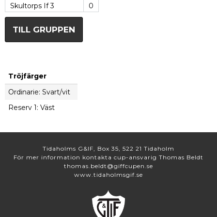
Skultorps If 3
0
TILL GRUPPEN
Tröjfärger
Ordinarie: Svart/vit
Reserv 1: Väst
Tidaholms G&IF, Box 35, 522 21 Tidaholm
För mer information kontakta cup-ansvarig Thomas Beldt
thomas.beldt@giffcupen.se
www.tidaholmsgif.se