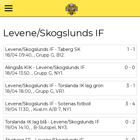
Levene/Skogslunds IF
Levene/Skogslunds IF - Taberg SK
1 - 1
18/04
09:40,
,
Grupp G,
BI2.
Alingsås KIK - Levene/Skogslunds IF
0 - 0
18/04
13:50,
,
Grupp G,
NY1.
Levene/Skogslunds IF - Torslanda IK lag grön
3 - 1
18/04
18:00,
,
Grupp G,
VR1.
Levene/Skogslunds IF - Sotenäs fotboll
3 - 4
19/04
11:30,
,
Kval.m A/B 7,
NY1.
Torslanda IK lag blå - Levene/Skogslunds IF
0 - 2
19/04
14:10,
,
B-Slutspel,
NY3.