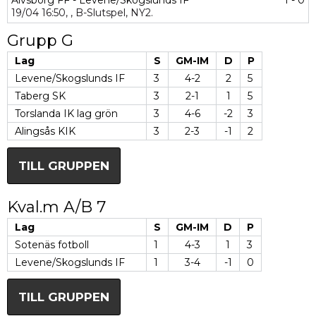
Älvsborg FF - Levene/Skogslunds IF
1 - 0
19/04
16:50,
,
B-Slutspel,
NY2.
Grupp G
Lag
S
GM-IM
D
P
Levene/Skogslunds IF
3
4-2
2
5
Taberg SK
3
2-1
1
5
Torslanda IK lag grön
3
4-6
-2
3
Alingsås KIK
3
2-3
-1
2
TILL GRUPPEN
Kval.m A/B 7
Lag
S
GM-IM
D
P
Sotenäs fotboll
1
4-3
1
3
Levene/Skogslunds IF
1
3-4
-1
0
TILL GRUPPEN