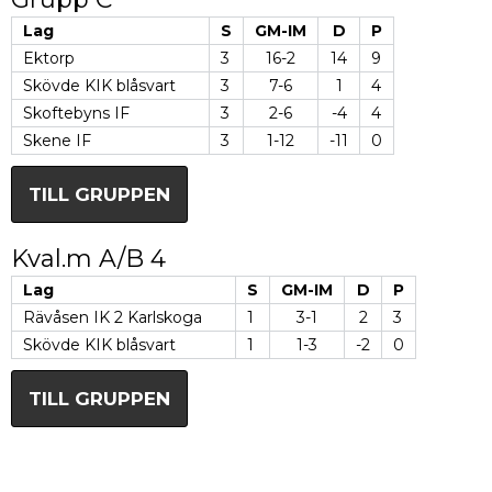
Lag
S
GM-IM
D
P
Ektorp
3
16-2
14
9
Skövde KIK blåsvart
3
7-6
1
4
Skoftebyns IF
3
2-6
-4
4
Skene IF
3
1-12
-11
0
TILL GRUPPEN
Kval.m A/B 4
Lag
S
GM-IM
D
P
Rävåsen IK 2 Karlskoga
1
3-1
2
3
Skövde KIK blåsvart
1
1-3
-2
0
TILL GRUPPEN