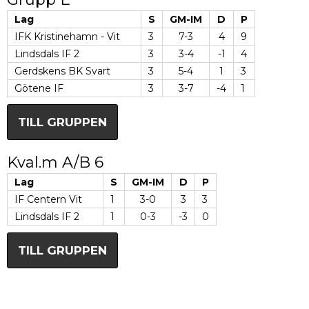
Lag
S
GM-IM
D
P
IFK Kristinehamn - Vit
3
7-3
4
9
Lindsdals IF 2
3
3-4
-1
4
Gerdskens BK Svart
3
5-4
1
3
Götene IF
3
3-7
-4
1
TILL GRUPPEN
Kval.m A/B 6
Lag
S
GM-IM
D
P
IF Centern Vit
1
3-0
3
3
Lindsdals IF 2
1
0-3
-3
0
TILL GRUPPEN