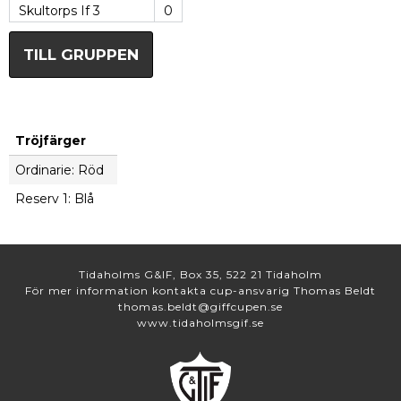
Skultorps If 3
0
TILL GRUPPEN
Tröjfärger
Ordinarie: Röd
Reserv 1: Blå
Tidaholms G&IF, Box 35, 522 21 Tidaholm
För mer information kontakta cup-ansvarig Thomas Beldt
thomas.beldt@giffcupen.se
www.tidaholmsgif.se