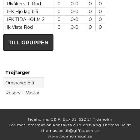
Ulvåkers IF Röd
0
0-0
0
0
IFK Hjo lag blå
0
0-0
0
0
IFK TIDAHOLM 2
0
0-0
0
0
Ik Vista Röd
0
0-0
0
0
TILL GRUPPEN
Tröjfärger
Ordinarie: Blå
Reserv 1: Västar
Tidaholms G&IF, Box 35, 522 21 Tidaholm
För mer information kontakta cup-ansvarig Thomas Beldt
thomas.beldt@giffcupen.se
www.tidaholmsgif.se