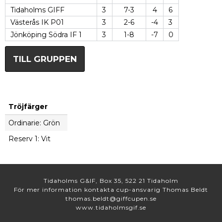
Tidaholms GIFF
3
7-3
4
6
Västerås IK P01
3
2-6
-4
3
Jönköping Södra IF 1
3
1-8
-7
0
TILL GRUPPEN
Tröjfärger
Ordinarie: Grön
Reserv 1: Vit
Tidaholms G&IF, Box 35, 522 21 Tidaholm
För mer information kontakta cup-ansvarig Thomas Beldt
thomas.beldt@giffcupen.se
www.tidaholmsgif.se