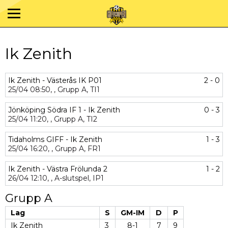
Ik Zenith
Ik Zenith - Västerås IK P01
2 - 0
25/04
08:50,
,
Grupp A,
TI1
Jönköping Södra IF 1 - Ik Zenith
0 - 3
25/04
11:20,
,
Grupp A,
TI2
Tidaholms GIFF - Ik Zenith
1 - 3
25/04
16:20,
,
Grupp A,
FR1
Ik Zenith - Västra Frölunda 2
1 - 2
26/04
12:10,
,
A-slutspel,
IP1
Grupp A
Lag
S
GM-IM
D
P
Ik Zenith
3
8-1
7
9