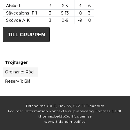
Alsike IF
3
6-3
3
6
Sävedalens IF 1
3
5-13
-8
3
Skövde AIK
3
0-9
-9
0
TILL GRUPPEN
Tröjfärger
Ordinarie: Röd
Reserv 1: Blå
Tidaholms G&IF, Box 35, 522 21 Tidaholm
För mer information kontakta cup-ansvarig Thomas Beldt
thomas.beldt@giffcupen.se
www.tidaholmsgif.se