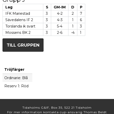
Lag
S
GM-IM
D
P
IFK Mariestad
3
4-2
2
7
Sävedalens IF 2
3
4-3
1
6
Torslanda ik svart
3
5-4
1
3
Mossens BK 2
3
2-6
-4
1
TILL GRUPPEN
Tröjfärger
Ordinarie: Blå
Reserv 1: Röd
Tidaholms G&IF, Box 35, 522 21 Tidaholm
För mer information kontakta cup-ansvarig Thomas Beldt