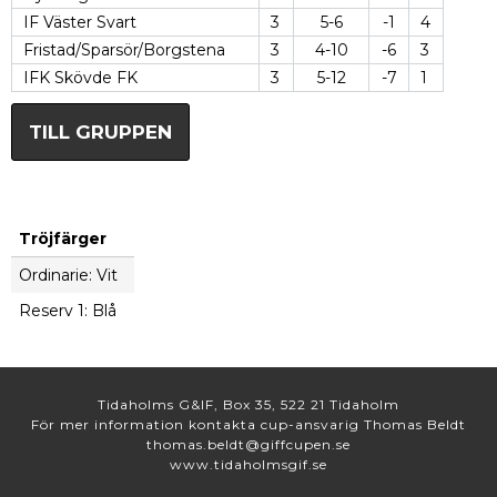
IF Väster Svart
3
5-6
-1
4
Fristad/Sparsör/Borgstena
3
4-10
-6
3
IFK Skövde FK
3
5-12
-7
1
TILL GRUPPEN
Tröjfärger
Ordinarie: Vit
Reserv 1: Blå
Tidaholms G&IF, Box 35, 522 21 Tidaholm
För mer information kontakta cup-ansvarig Thomas Beldt
thomas.beldt@giffcupen.se
www.tidaholmsgif.se