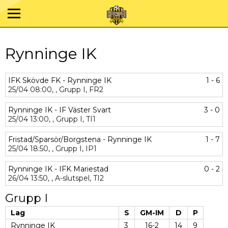
Rynninge IK
IFK Skövde FK - Rynninge IK
1 - 6
25/04
08:00,
,
Grupp I,
FR2
Rynninge IK - IF Väster Svart
3 - 0
25/04
13:00,
,
Grupp I,
TI1
Fristad/Sparsör/Borgstena - Rynninge IK
1 - 7
25/04
18:50,
,
Grupp I,
IP1
Rynninge IK - IFK Mariestad
0 - 2
26/04
13:50,
,
A-slutspel,
TI2
Grupp I
Lag
S
GM-IM
D
P
Rynninge IK
3
16-2
14
9