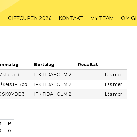
R
GIFFCUPEN 2026
KONTAKT
MY TEAM
OM G
mmalag
Bortalag
Resultat
Vista Röd
IFK TIDAHOLM 2
Läs mer
våkers IF Röd
IFK TIDAHOLM 2
Läs mer
K SKÖVDE 3
IFK TIDAHOLM 2
Läs mer
D
P
0
0