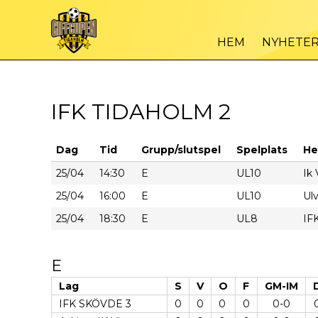
HEM
NYHETE
IFK TIDAHOLM 2
Dag
Tid
Grupp/slutspel
Spelplats
He
25/04
14:30
E
UL10
Ik 
25/04
16:00
E
UL10
Ul
25/04
18:30
E
UL8
IF
E
Lag
S
V
O
F
GM-IM
IFK SKÖVDE 3
0
0
0
0
0-0