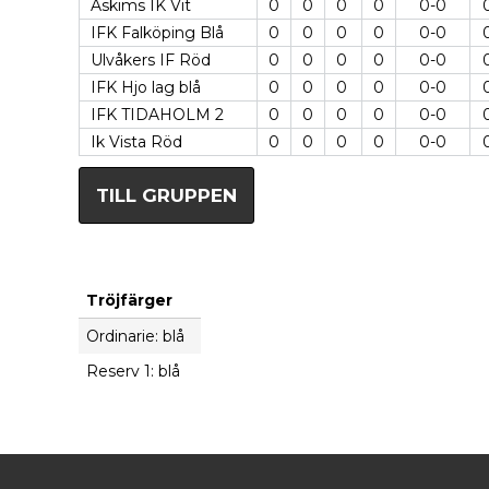
Askims IK Vit
0
0
0
0
0-0
IFK Falköping Blå
0
0
0
0
0-0
Ulvåkers IF Röd
0
0
0
0
0-0
IFK Hjo lag blå
0
0
0
0
0-0
IFK TIDAHOLM 2
0
0
0
0
0-0
Ik Vista Röd
0
0
0
0
0-0
TILL GRUPPEN
Tröjfärger
Ordinarie: blå
Reserv 1: blå