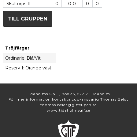
Skultorps IF
0
0-0
0
0
TILL GRUPPEN
Tröjfärger
Ordinarie: Blå/Vit
Reserv 1: Orange väst
Tidaholms G&IF, Box 35, 522 21 Tidaholm
För mer information kontakta cup-ansvarig Thomas Beldt
thomas.beldt@giffcupen.se
www.tidaholmsgif.se