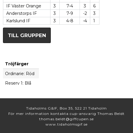
IF Väster Orange
3
7-4
3
6
Anderstorps IF
3
7-9
-2
3
Karlslund IF
3
4-8
-4
1
TILL GRUPPEN
Tröjfärger
Ordinarie: Röd
Reserv 1: Blå
Tidaholms G&IF, Box 35, 522 21 Tidaholm
För mer information kontakta cup-ansvarig Thomas Beldt
thomas.beldt@giffcupen.se
www.tidaholmsgif.se