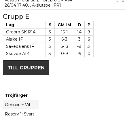
Västra Frölunda 2 - Örebro SK P14
5 - 2
26/04
17:40,
,
A-slutspel,
FR1
Grupp E
Lag
S
GM-IM
D
P
Örebro SK P14
3
15-1
14
9
Alsike IF
3
6-3
3
6
Sävedalens IF 1
3
5-13
-8
3
Skövde AIK
3
0-9
-9
0
TILL GRUPPEN
Tröjfärger
Ordinarie: Vit
Reserv 1: Svart