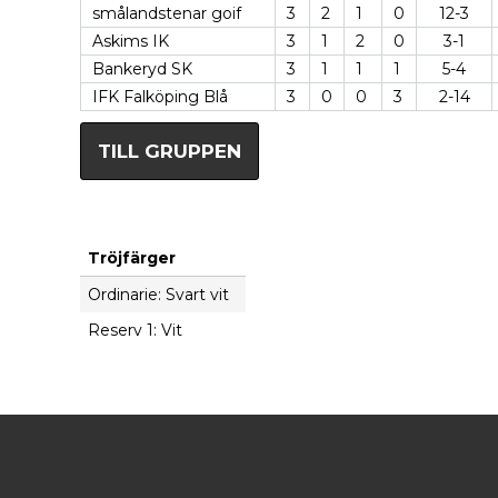
smålandstenar goif
3
2
1
0
12-3
Askims IK
3
1
2
0
3-1
Bankeryd SK
3
1
1
1
5-4
IFK Falköping Blå
3
0
0
3
2-14
TILL GRUPPEN
Tröjfärger
Ordinarie: Svart vit
Reserv 1: Vit