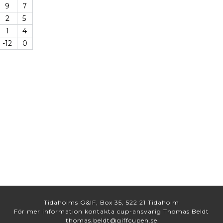
9
7
2
5
1
4
-12
0
Tidaholms G&IF, Box 35, 522 21 Tidaholm
För mer information kontakta cup-ansvarig Thomas Beldt
thomas.beldt@giffcupen.se