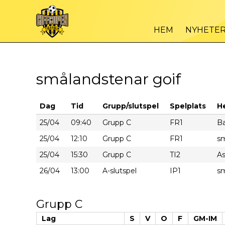
HEM
NYHETE
smålandstenar goif
Dag
Tid
Grupp/slutspel
Spelplats
H
25/04
09:40
Grupp C
FR1
B
25/04
12:10
Grupp C
FR1
sm
25/04
15:30
Grupp C
TI2
As
26/04
13:00
A-slutspel
IP1
sm
Grupp C
Lag
S
V
O
F
GM-IM