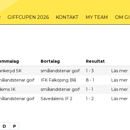
R
GIFFCUPEN 2026
KONTAKT
MY TEAM
OM G
emmalag
Bortalag
Resultat
ankeryd SK
smålandstenar goif
1 - 3
Läs mer
ålandstenar goif
IFK Falköping Blå
8 - 1
Läs mer
kims IK
smålandstenar goif
1 - 1
Läs mer
ålandstenar goif
Sävedalens IF 2
1 - 2
Läs mer
D
P