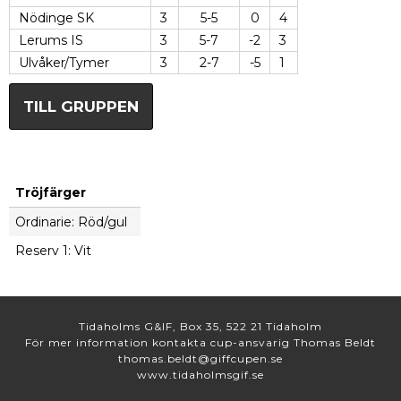
Nödinge SK
3
5-5
0
4
Lerums IS
3
5-7
-2
3
Ulvåker/Tymer
3
2-7
-5
1
TILL GRUPPEN
Tröjfärger
Ordinarie: Röd/gul
Reserv 1: Vit
Tidaholms G&IF, Box 35, 522 21 Tidaholm
För mer information kontakta cup-ansvarig Thomas Beldt
thomas.beldt@giffcupen.se
www.tidaholmsgif.se