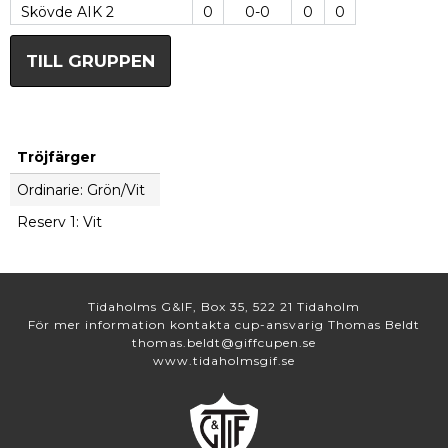
Skövde AIK 2
0
0-0
0
0
TILL GRUPPEN
Tröjfärger
Ordinarie: Grön/Vit
Reserv 1: Vit
Tidaholms G&IF, Box 35, 522 21 Tidaholm
För mer information kontakta cup-ansvarig Thomas Beldt
thomas.beldt@giffcupen.se
www.tidaholmsgif.se