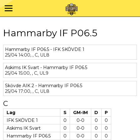
Hammarby IF P06.5
Hammarby IF P06.5 - IFK SKÖVDE 1
25/04
14:00,
,
C,
UL8
Askims IK Svart - Hammarby IF P06.5
25/04
15:00,
,
C,
UL9
Skövde AIK 2 - Hammarby IF P06.5
25/04
17:00,
,
C,
UL8
C
Lag
S
GM-IM
D
P
IFK SKÖVDE 1
0
0-0
0
0
Askims IK Svart
0
0-0
0
0
Hammarby IF P06.5
0
0-0
0
0