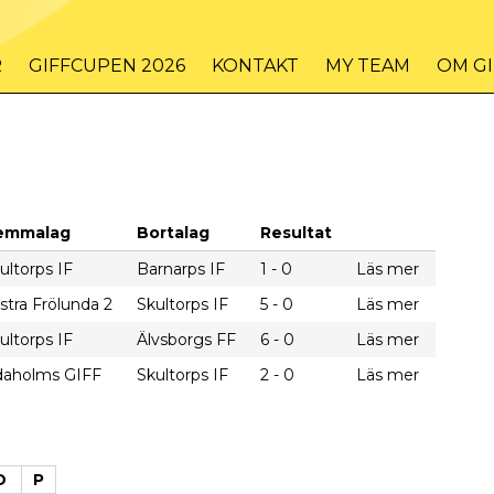
R
GIFFCUPEN 2026
KONTAKT
MY TEAM
OM G
emmalag
Bortalag
Resultat
ultorps IF
Barnarps IF
1 - 0
Läs mer
stra Frölunda 2
Skultorps IF
5 - 0
Läs mer
ultorps IF
Älvsborgs FF
6 - 0
Läs mer
daholms GIFF
Skultorps IF
2 - 0
Läs mer
D
P