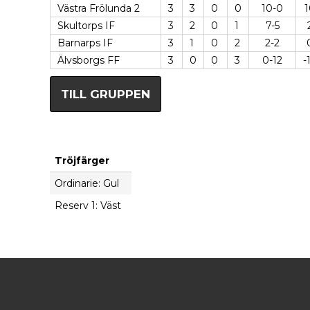
Västra Frölunda 2
3
3
0
0
10-0
1
Skultorps IF
3
2
0
1
7-5
Barnarps IF
3
1
0
2
2-2
Älvsborgs FF
3
0
0
3
0-12
-
TILL GRUPPEN
Tröjfärger
Ordinarie: Gul
Reserv 1: Väst