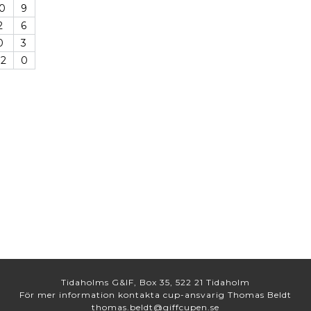
0
9
2
6
0
3
12
0
Tidaholms G&IF, Box 35, 522 21 Tidaholm
För mer information kontakta cup-ansvarig Thomas Beldt
thomas.beldt@giffcupen.se