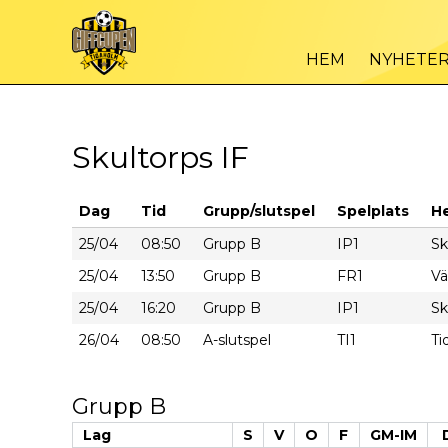
HEM
NYHETE
Skultorps IF
Dag
Tid
Grupp/slutspel
Spelplats
H
25/04
08:50
Grupp B
IP1
Sk
25/04
13:50
Grupp B
FR1
Vä
25/04
16:20
Grupp B
IP1
Sk
26/04
08:50
A-slutspel
TI1
Ti
Grupp B
Lag
S
V
O
F
GM-IM