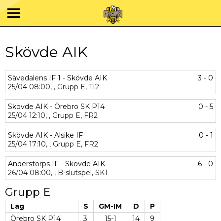
Skövde AIK
Sävedalens IF 1 - Skövde AIK
3 - 0
25/04
08:00,
,
Grupp E,
TI2
Skövde AIK - Örebro SK P14
0 - 5
25/04
12:10,
,
Grupp E,
FR2
Skövde AIK - Alsike IF
0 - 1
25/04
17:10,
,
Grupp E,
FR2
Anderstorps IF - Skövde AIK
6 - 0
26/04
08:00,
,
B-slutspel,
SK1
Grupp E
Lag
S
GM-IM
D
P
Örebro SK P14
3
15-1
14
9