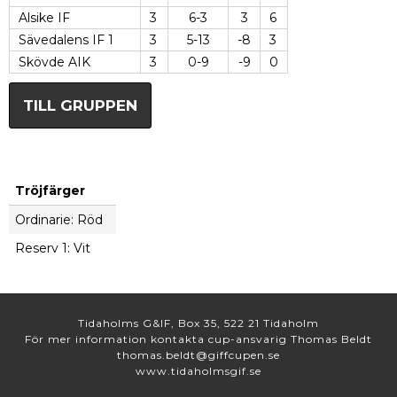
Alsike IF
3
6-3
3
6
Sävedalens IF 1
3
5-13
-8
3
Skövde AIK
3
0-9
-9
0
TILL GRUPPEN
Tröjfärger
Ordinarie: Röd
Reserv 1: Vit
Tidaholms G&IF, Box 35, 522 21 Tidaholm
För mer information kontakta cup-ansvarig Thomas Beldt
thomas.beldt@giffcupen.se
www.tidaholmsgif.se