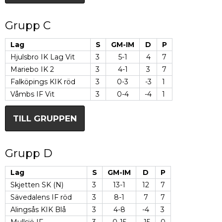
Grupp C
Lag
S
GM-IM
D
P
Hjulsbro IK Lag Vit
3
5-1
4
7
Mariebo IK 2
3
4-1
3
7
Falköpings KIK röd
3
0-3
-3
1
Våmbs IF Vit
3
0-4
-4
1
TILL GRUPPEN
Grupp D
Lag
S
GM-IM
D
P
Skjetten SK (N)
3
13-1
12
7
Sävedalens IF röd
3
8-1
7
7
Alingsås KIK Blå
3
4-8
-4
3