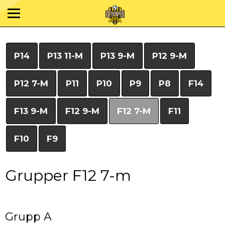
P14
P13 11-M
P13 9-M
P12 9-M
P12 7-M
P11
P10
P9
P8
F14
F13 9-M
F12 9-M
F12 7-M
F11
F10
F9
Grupper F12 7-m
Grupp A