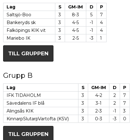
Lag
S
GM-IM
D
P
Saltsjö-Boo
3
8-3
5
7
Bankeryds sk
3
4-5
-1
4
Falköpings KIK vit
3
4-5
-1
4
Mariebo IK
3
2-5
-3
1
TILL GRUPPEN
Grupp B
Lag
S
GM-IM
D
P
IFK TIDAHOLM
3
4-2
2
7
Sävedalens IF blå
3
3-1
2
7
Alingsås KIK
3
2-3
-1
3
KinnarpSlutarpVartofta (KSV)
3
0-3
-3
0
TILL GRUPPEN