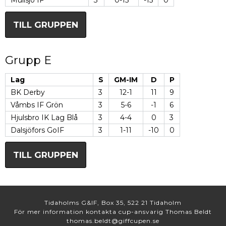
Mullsjö IF
3
0-15
-15
0
TILL GRUPPEN
Grupp E
Lag
S
GM-IM
D
P
BK Derby
3
12-1
11
9
Våmbs IF Grön
3
5-6
-1
6
Hjulsbro IK Lag Blå
3
4-4
0
3
Dalsjöfors GoIF
3
1-11
-10
0
TILL GRUPPEN
Tidaholms G&IF, Box 35, 522 21 Tidaholm
För mer information kontakta cup-ansvarig Thomas Beldt
thomas.beldt@giffcupen.se