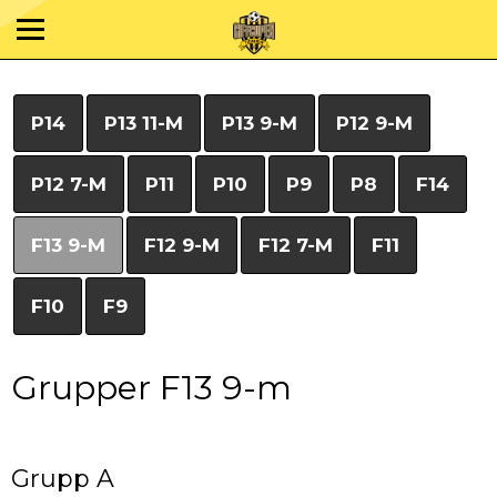
P14
P13 11-M
P13 9-M
P12 9-M
P12 7-M
P11
P10
P9
P8
F14
F13 9-M
F12 9-M
F12 7-M
F11
F10
F9
Grupper F13 9-m
Grupp A