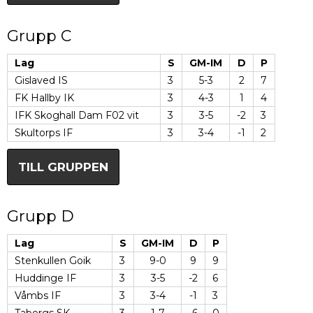
Grupp C
Lag
S
GM-IM
D
P
Gislaved IS
3
5-3
2
7
FK Hallby IK
3
4-3
1
4
IFK Skoghall Dam F02 vit
3
3-5
-2
3
Skultorps IF
3
3-4
-1
2
TILL GRUPPEN
Grupp D
Lag
S
GM-IM
D
P
Stenkullen Goik
3
9-0
9
9
Huddinge IF
3
3-5
-2
6
Våmbs IF
3
3-4
-1
3