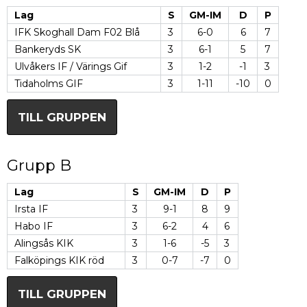
Lag
S
GM-IM
D
P
IFK Skoghall Dam F02 Blå
3
6-0
6
7
Bankeryds SK
3
6-1
5
7
Ulvåkers IF / Värings Gif
3
1-2
-1
3
Tidaholms GIF
3
1-11
-10
0
TILL GRUPPEN
Grupp B
Lag
S
GM-IM
D
P
Irsta IF
3
9-1
8
9
Habo IF
3
6-2
4
6
Alingsås KIK
3
1-6
-5
3
Falköpings KIK röd
3
0-7
-7
0
TILL GRUPPEN