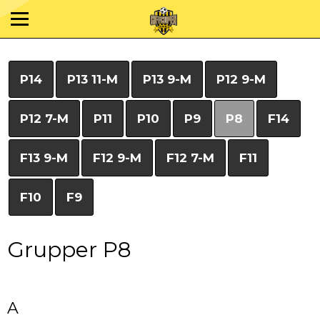
P14
P13 11-M
P13 9-M
P12 9-M
P12 7-M
P11
P10
P9
P8
F14
F13 9-M
F12 9-M
F12 7-M
F11
F10
F9
Grupper P8
A