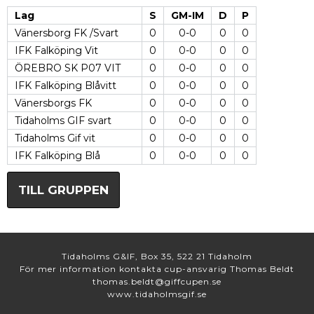
Lag
S
GM-IM
D
P
Vänersborg FK /Svart
0
0-0
0
0
IFK Falköping Vit
0
0-0
0
0
ÖREBRO SK P07 VIT
0
0-0
0
0
IFK Falköping Blåvitt
0
0-0
0
0
Vänersborgs FK
0
0-0
0
0
Tidaholms GIF svart
0
0-0
0
0
Tidaholms Gif vit
0
0-0
0
0
IFK Falköping Blå
0
0-0
0
0
TILL GRUPPEN
Tidaholms G&IF, Box 35, 522 21 Tidaholm
För mer information kontakta cup-ansvarig Thomas Beldt
thomas.beldt@giffcupen.se
www.tidaholmsgif.se