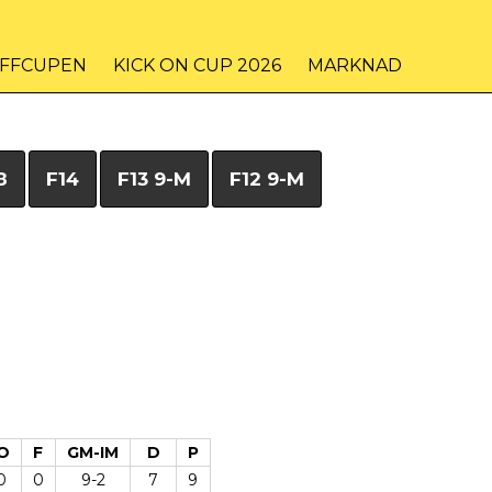
IFFCUPEN
KICK ON CUP 2026
MARKNAD
8
F14
F13 9-M
F12 9-M
O
F
GM-IM
D
P
0
0
9-2
7
9