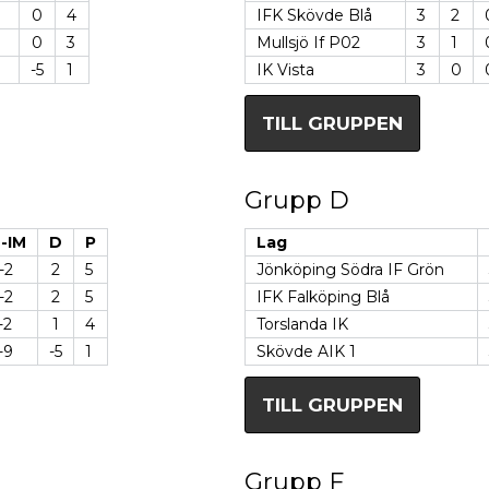
0
4
IFK Skövde Blå
3
2
0
3
Mullsjö If P02
3
1
-5
1
IK Vista
3
0
TILL GRUPPEN
Grupp D
-IM
D
P
Lag
-2
2
5
Jönköping Södra IF Grön
-2
2
5
IFK Falköping Blå
-2
1
4
Torslanda IK
-9
-5
1
Skövde AIK 1
TILL GRUPPEN
Grupp F