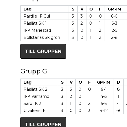
Lag
S
V
O
F
GM-IM
Partille IF Gul
3
3
0
0
6-0
Råslätt SK 1
3
2
0
1
6-3
IFK Mariestad
3
0
1
2
2-5
Bollstanäs Sk grön
3
0
1
2
2-8
TILL GRUPPEN
Grupp G
Lag
S
V
O
F
GM-IM
D
Råslätt SK 2
3
3
0
0
9-1
8
IFK Värnamo
3
2
0
1
4-3
1
Särö IK 2
3
1
0
2
5-6
-1
Ulvåkers IF
3
0
0
3
4-12
-8
TILL GRUPPEN