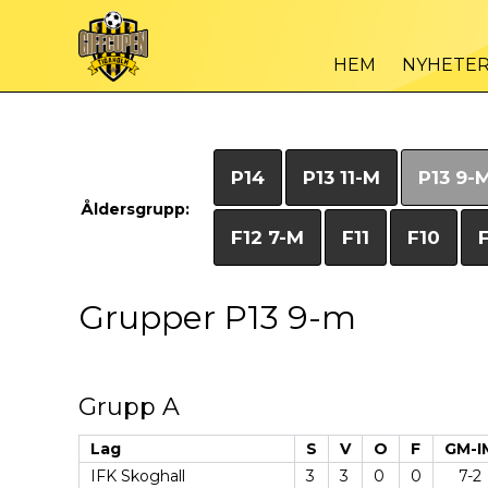
HEM
NYHETE
P14
P13 11-M
P13 9-
Åldersgrupp:
F12 7-M
F11
F10
Grupper P13 9-m
Grupp A
Lag
S
V
O
F
GM-I
IFK Skoghall
3
3
0
0
7-2