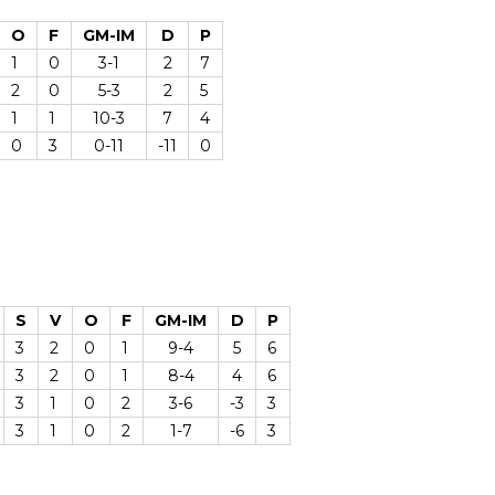
O
F
GM-IM
D
P
1
0
3-1
2
7
2
0
5-3
2
5
1
1
10-3
7
4
0
3
0-11
-11
0
S
V
O
F
GM-IM
D
P
3
2
0
1
9-4
5
6
3
2
0
1
8-4
4
6
3
1
0
2
3-6
-3
3
3
1
0
2
1-7
-6
3