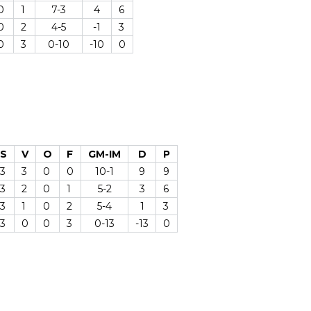
0
1
7-3
4
6
0
2
4-5
-1
3
0
3
0-10
-10
0
S
V
O
F
GM-IM
D
P
3
3
0
0
10-1
9
9
3
2
0
1
5-2
3
6
3
1
0
2
5-4
1
3
3
0
0
3
0-13
-13
0