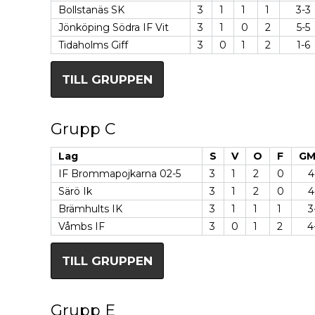
Bollstanäs SK
3
1
1
1
3-3
Jönköping Södra IF Vit
3
1
0
2
5-5
Tidaholms Giff
3
0
1
2
1-6
TILL GRUPPEN
Grupp C
Lag
S
V
O
F
GM
IF Brommapojkarna 02-5
3
1
2
0
4
Särö Ik
3
1
2
0
4
Brämhults IK
3
1
1
1
3
Våmbs IF
3
0
1
2
4
TILL GRUPPEN
Grupp E