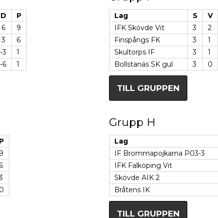
D
P
Lag
S
V
6
9
IFK Skövde Vit
3
2
3
6
Finspångs FK
3
1
-3
1
Skultorps IF
3
1
-6
1
Bollstanäs SK gul
3
0
TILL GRUPPEN
Grupp H
P
Lag
9
IF Brommapojkarna P03-3
6
IFK Falköping Vit
3
Skövde AIK 2
0
Bråtens IK
TILL GRUPPEN