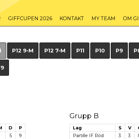
R
GIFFCUPEN 2026
KONTAKT
MY TEAM
OM G
M
P12 9-M
P12 7-M
P11
P10
P9
P
F9
Grupp B
M
D
P
Lag
S
V
5
9
Partille IF Röd
3
3