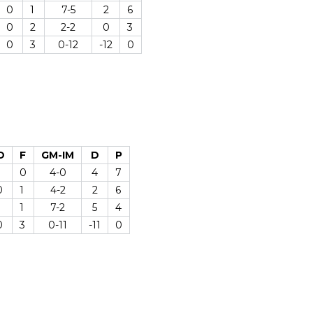
0
1
7-5
2
6
0
2
2-2
0
3
0
3
0-12
-12
0
O
F
GM-IM
D
P
0
4-0
4
7
0
1
4-2
2
6
1
7-2
5
4
0
3
0-11
-11
0