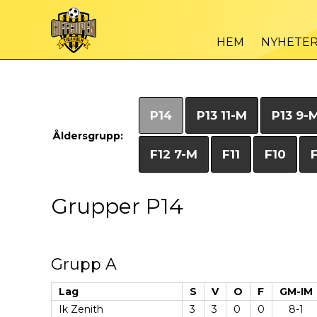
HEM
NYHETE
P14
P13 11-M
P13 9-
Åldersgrupp:
F12 7-M
F11
F10
Grupper P14
Grupp A
Lag
S
V
O
F
GM-IM
Ik Zenith
3
3
0
0
8-1