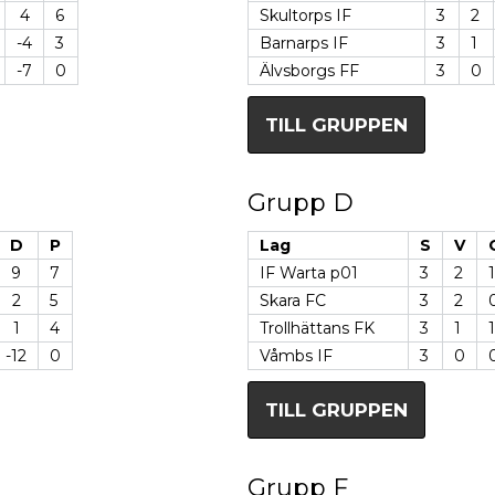
4
6
Skultorps IF
3
2
-4
3
Barnarps IF
3
1
-7
0
Älvsborgs FF
3
0
TILL GRUPPEN
Grupp D
D
P
Lag
S
V
9
7
IF Warta p01
3
2
1
2
5
Skara FC
3
2
1
4
Trollhättans FK
3
1
1
-12
0
Våmbs IF
3
0
TILL GRUPPEN
Grupp F