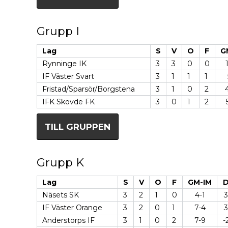
Grupp I
Lag
S
V
O
F
G
Rynninge IK
3
3
0
0
IF Väster Svart
3
1
1
1
Fristad/Sparsör/Borgstena
3
1
0
2
IFK Skövde FK
3
0
1
2
TILL GRUPPEN
Grupp K
Lag
S
V
O
F
GM-IM
Näsets SK
3
2
1
0
4-1
3
IF Väster Orange
3
2
0
1
7-4
3
Anderstorps IF
3
1
0
2
7-9
-