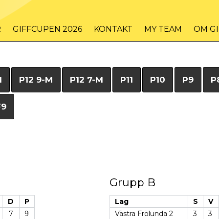
R
GIFFCUPEN 2026
KONTAKT
MY TEAM
OM G
M
P12 9-M
P12 7-M
P11
P10
P9
P
F9
Grupp B
D
P
Lag
S
V
7
9
Västra Frölunda 2
3
3