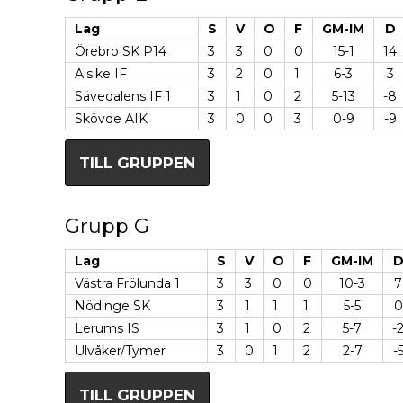
Lag
S
V
O
F
GM-IM
D
Örebro SK P14
3
3
0
0
15-1
14
Alsike IF
3
2
0
1
6-3
3
Sävedalens IF 1
3
1
0
2
5-13
-8
Skövde AIK
3
0
0
3
0-9
-9
TILL GRUPPEN
Grupp G
Lag
S
V
O
F
GM-IM
Västra Frölunda 1
3
3
0
0
10-3
7
Nödinge SK
3
1
1
1
5-5
0
Lerums IS
3
1
0
2
5-7
-
Ulvåker/Tymer
3
0
1
2
2-7
-
TILL GRUPPEN