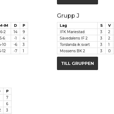
Grupp J
M-IM
D
P
Lag
S
V
16-2
14
9
IFK Mariestad
3
2
5-6
-1
4
Sävedalens IF 2
3
2
4-10
-6
3
Torslanda ik svart
3
1
5-12
-7
1
Mossens BK 2
3
0
TILL GRUPPEN
D
P
7
6
2
3