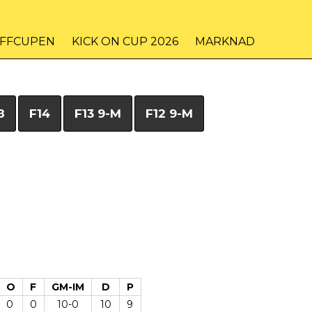
IFFCUPEN
KICK ON CUP 2026
MARKNAD
8
F14
F13 9-M
F12 9-M
O
F
GM-IM
D
P
0
0
10-0
10
9