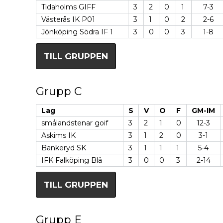
Tidaholms GIFF
3
2
0
1
7-3
Västerås IK P01
3
1
0
2
2-6
Jönköping Södra IF 1
3
0
0
3
1-8
TILL GRUPPEN
Grupp C
Lag
S
V
O
F
GM-IM
smålandstenar goif
3
2
1
0
12-3
Askims IK
3
1
2
0
3-1
Bankeryd SK
3
1
1
1
5-4
IFK Falköping Blå
3
0
0
3
2-14
TILL GRUPPEN
Grupp E