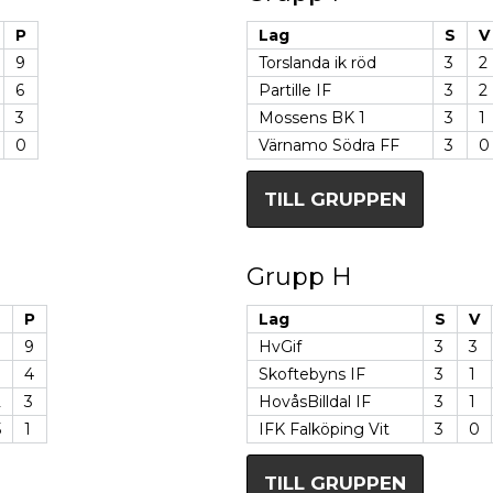
P
Lag
S
V
9
Torslanda ik röd
3
2
6
Partille IF
3
2
3
Mossens BK 1
3
1
0
Värnamo Södra FF
3
0
TILL GRUPPEN
Grupp H
D
P
Lag
S
V
9
HvGif
3
3
4
Skoftebyns IF
3
1
2
3
HovåsBilldal IF
3
1
5
1
IFK Falköping Vit
3
0
TILL GRUPPEN