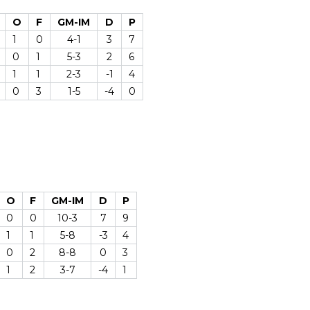
O
F
GM-IM
D
P
1
0
4-1
3
7
0
1
5-3
2
6
1
1
2-3
-1
4
0
3
1-5
-4
0
O
F
GM-IM
D
P
0
0
10-3
7
9
1
1
5-8
-3
4
0
2
8-8
0
3
1
2
3-7
-4
1