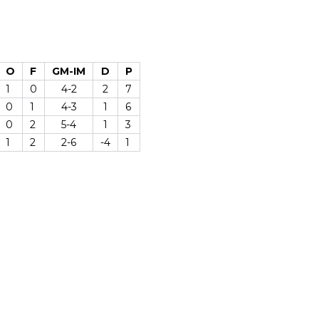
O
F
GM-IM
D
P
1
0
4-2
2
7
0
1
4-3
1
6
0
2
5-4
1
3
1
2
2-6
-4
1