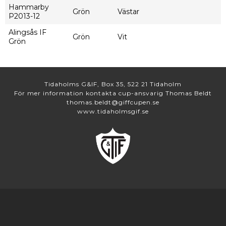
Hammarby
Grön
Västar
P2013-12
Alingsås IF
Grön
Vit
Grön
Tidaholms G&IF, Box 35, 522 21 Tidaholm
För mer information kontakta cup-ansvarig Thomas Beldt
thomas.beldt@giffcupen.se
www.tidaholmsgif.se