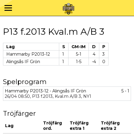
P13 f.2013 Kval.m A/B 3
Lag
S
GM-IM
D
P
Hammarby P2013-12
1
5-1
4
3
Alingsås IF Grön
1
1-5
-4
0
Spelprogram
Hammarby P2013-12 - Alingsås IF Grön
5 - 1
26/04
08:50,
P13 f.2013,
Kval.m A/B 3,
NY1
Tröjfärger
Tröjfärg
Tröjfärg
Tröjfärg
Lag
ord.
extra 1
extra 2